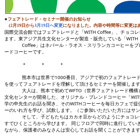
●
フェアトレード・セミナー開催のお知らせ
(2月19日から
3月19日へ変更
になりました。内容や時間等に変更はあ
国際交流会館ではフェアトレードと「WITH Coffee」、チョ
ます。東アジア共生文化センターが製造・販売している「WITH

              Coffee」はネパール・ラオス・スリランカコーヒーをブレンドした、オリジナル・フェアトレ
ードコーヒーです。
              ＊　　　＊　　　＊
              熊本市は世界で1000番目、アジアで初のフェアトレードシティーです。今回は親子で身近な物
を使ってフェアトレードを理解して頂けるセミナーを開催します
              大人は、熊本で初めてWFTO（世界フェアトレード機構）の正式認証を取得した東アジア共生
文化センターが開発した、オリジナル・ブレンドコーヒー「WI
学の申先生のお話を聞き、そのWITHコーヒーを毎日カフェで
ーのいれ方を学び、試飲します。（ご参加いただいた方にはサン
              そして、子どもたちはカカオ豆からどのようにチョコレートができるのかを、カカオ豆を石う
すでひくところから学びます。 同じフロアで同時に進行してい
ながら、保護者のみなさんは安心してお話を聞くことができま