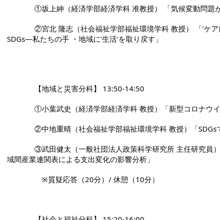
              ①坂上紳（経済学部経済学科 准教授） 「
              ②宮北 隆志（社会福祉学部福祉環境学科 教授） 「’ケアに満ちた’社会における地域の自立と
SDGs―私たちの手 ・地域に’生活’を取り戻す」

              【地域と災害分科】 13:50-14:50 
              ①小葉武史（経済学部経済学科 教授）「新型
              ②中地重晴（社会福祉学部福祉環境学科 教授）「
              ③武田健太（一般社団法人政策科学研究所 主任研究員） 「熊本地震の被害と復興―熊本県地
域間産業連関表による支出変化の影響分析」 　
              　※質疑応答（20分）/ 休憩（10分） 
              【社会と福祉分科】 15:20-16:00 