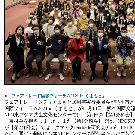
●
「フェアトレード国際フォーラム2021 in くまもと」
フェアトレードシティくまもと10周年実行委員会が熊本市
国際フォーラム2021 in くまもと」が11月13日、熊本国
NPO東アジア共生文化センターでは、第2部の【第1分科会
ー兼司会を担当しました。また【第1分科会】では、NPO東
が【第2分科会】では「クマガクFairtrade研究会(Café F
らに、通訳・翻訳にも本NPOセンターの関係者たちがご苦