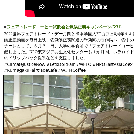
●
フェアトレードコーヒー試飲会と気候正義キャンペーン(5/31)
2022世界フェアトレード・デー月間と熊本学園大FTカフェ8周年を
候正義動画を毎日上映、②気候正義関連の壁新聞の制作掲示、③手の
ナーレとして、５月３１日、大学の学食前で「フェアトレードコーヒ
催しました。NPO東アジア共生文化センターも１か月間、ポラロイド
のドリップバック提供などを支援しました。
#ClimateJusticeNow
#LetsDoItFair
#WFTO
#NPOEastAsiaCoexis
#KumagakuFairtradeCafe
#WITHCoffee