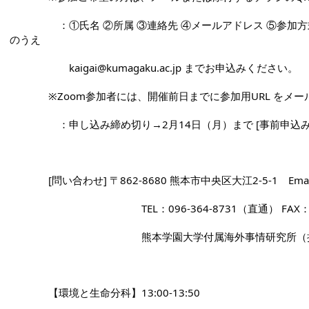
              　：①氏名 ②所属 ③連絡先 ④メールアドレス ⑤参加方式（対面式もしくはZoom）をご記入
のうえ
              　　kaigai@kumagaku.ac.jp までお申込みください。 
              ※Zoom参加者には、開催前日までに参加用UR
              　：申し込み締め切り→2月14日（月）まで [事前申込
              [問い合わせ] 〒862-8680 熊本市中央区大江2-5-1　Ema
              　　　　　　　　　TEL：096-364-8731（直通） F
              　　　　　　　　　熊本学園大学付属海外事情研
              【環境と生命分科】13:00-13:50 