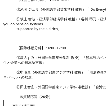
              ①米岡 ジュリ（外国語学部英米学科 教授）「 Do E
              ②坂上 智哉（経済学部経済学科 教授）/ 谷川 琴乃（経済学研究科 博士後期課程） 「Payas 
you go pension systems

              supported by the old rich」 
              【国際移動分科】 16:00-17:00 
              ①塩入すみ（外国語学部英米学科 教授） 「熊本県のベトナム人技能実習生の言語環境～実習
生と企業への日本語支援」 
              ②申明直（外国語学部東アジア学科 教授） 「帰還移住労働者との共生ネットワー～韓国から
ネパールへの帰還」 
              ③田上智宜（外国語学部東アジア学科 准教授
              　※質疑応答（20分）