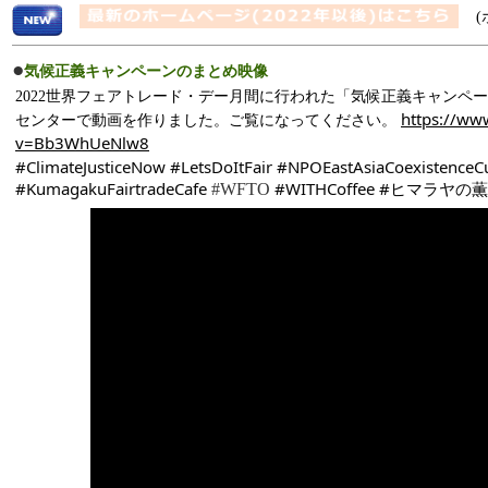
(
●
気候正義キャンペーンのまとめ映像
2022世界フェアトレード・デー月間に行われた「気候正義キャンペ
https://ww
センターで動画を作りました。ご覧になってください。
v=Bb3WhUeNlw8
#ClimateJusticeNow
#LetsDoItFair
#NPOEastAsiaCoexistenceCu
#KumagakuFairtradeCafe
#WITHCoffee 
#ヒマラヤの薫
#WFTO